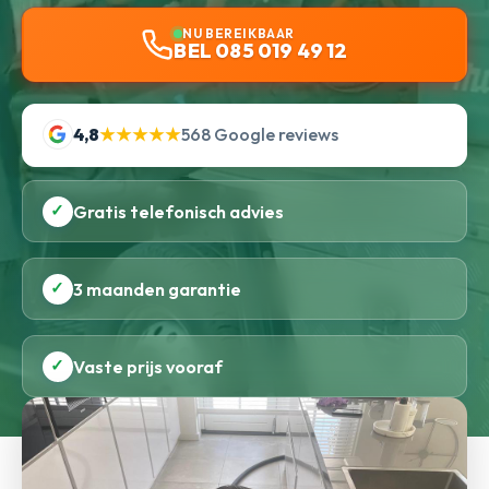
NU BEREIKBAAR
BEL 085 019 49 12
4,8
★★★★★
568 Google reviews
✓
Gratis telefonisch advies
✓
3 maanden garantie
✓
Vaste prijs vooraf