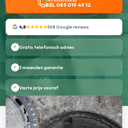
NU BEREIKBAAR
BEL 085 019 49 12
4,8
★★★★★
568 Google reviews
✓
Gratis telefonisch advies
✓
3 maanden garantie
✓
Vaste prijs vooraf