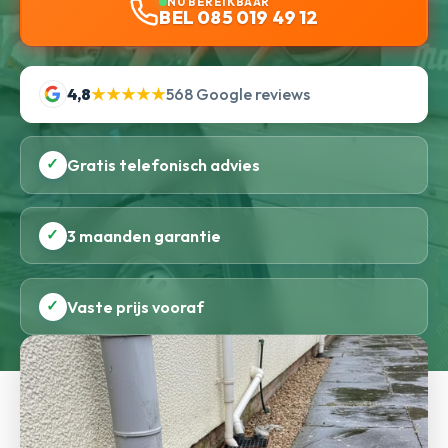
NU BEREIKBAAR
BEL 085 019 49 12
4,8
★★★★★
568 Google reviews
✓
Gratis telefonisch advies
✓
3 maanden garantie
✓
Vaste prijs vooraf