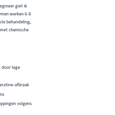
Legmeer giet ik
zymen werken 6-8
rste behandeling,
r met chemische
t door lage
keratine-afbraak
ons
oppingen volgens