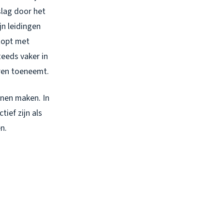
slag door het
jn leidingen
stopt met
teeds vaker in
ren toeneemt.
nnen maken. In
tief zijn als
n.