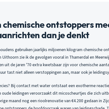
chemische ontstoppers me
anrichten dan je denkt
oudens gebruiken jaarlijks miljoenen kilogram chemische on
n Uithoorn zie ik de gevolgen vooral in Thamerdal en Meerwi
gen uit de jaren ’70 extra kwetsbaar zijn voor chemische aant
uur tast niet alleen verstoppingen aan, maar ook je leidings
ecies? Bij contact met water ontstaat een exotherme reacti
In oude leidingen veroorzaakt dit micoscheurtjes die zich uit
vorige maand nog een rioolrenovatie van €4.200 gedaan in Zi
he ontstoppers de hoofdoorzaak waren van leidingschade. T