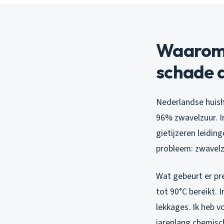
Waarom 
schade a
Nederlandse huish
96% zwavelzuur. I
gietijzeren leidin
probleem: zwavelz
Wat gebeurt er pr
tot 90°C bereikt. 
lekkages. Ik heb 
jarenlang chemisc