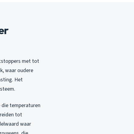
er
tstoppers met tot
jk, waar oudere
asting. Het
ysteem.
e die temperaturen
breiden tot
jdelwaard waar
rouwens, die