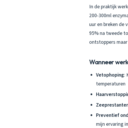
In de praktijk wer
200-300ml enzymat
uur en breken de v
95% na tweede toe
ontstoppers maar 
Wanneer werk
Vetophoping
:
temperaturen
Haarverstoppi
Zeeprestante
Preventief on
mijn ervaring 