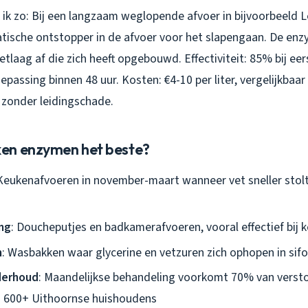
k ik zo: Bij een langzaam weglopende afvoer in bijvoorbeeld 
ische ontstopper in de afvoer voor het slapengaan. De en
etlaag af die zich heeft opgebouwd. Effectiviteit: 85% bij ee
passing binnen 48 uur. Kosten: €4-10 per liter, vergelijkbaa
zonder leidingschade.
en enzymen het beste?
 Keukenafvoeren in november-maart wanneer vet sneller stol
ng
: Doucheputjes en badkamerafvoeren, vooral effectief bij 
n
: Wasbakken waar glycerine en vetzuren zich ophopen in sif
derhoud
: Maandelijkse behandeling voorkomt 70% van verst
in 600+ Uithoornse huishoudens