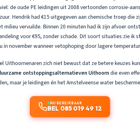
viel: de oude PE leidingen uit 2008 vertoonden corrosie-aan
zuur. Hendrik had €15 uitgegeven aan chemische troep die zi
 milieu vervuilde. Binnen 20 minuten had ik zijn afvoer ont
deling voor €95, zonder schade. Dit soort situaties zie ik s
nu in november wanneer vetophoping door lagere temperatu
eel Uithoornenaren zich niet bewust dat ze betere keuzes ku
duurzame ontstoppingsalternatieven Uithoorn
die even effec
n, maar je leidingen én het Amstelveense water bescherme
NU BEREIKBAAR
BEL 085 019 49 12