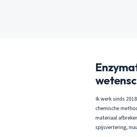
Enzymat
wetensc
Ik werk sinds 201
chemische methode
materiaal afbreken
spijsvertering, m