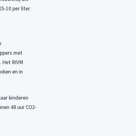
-10 per liter.
e
oppers met
. Het RIVM
oken en in
waar kinderen
nnen 48 uur CO2-