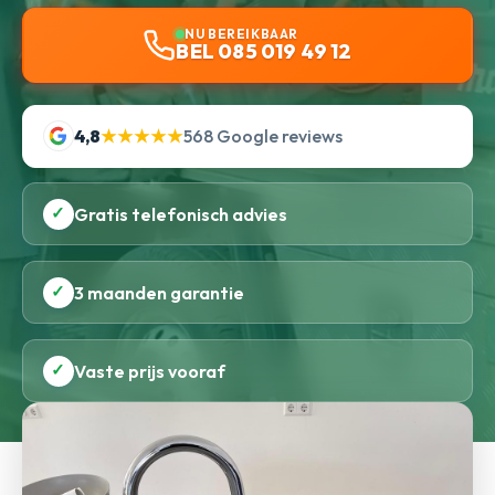
NU BEREIKBAAR
BEL 085 019 49 12
4,8
★★★★★
568 Google reviews
✓
Gratis telefonisch advies
✓
3 maanden garantie
✓
Vaste prijs vooraf