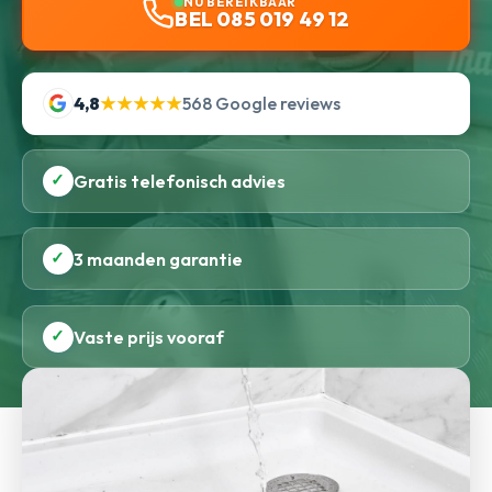
NU BEREIKBAAR
BEL 085 019 49 12
4,8
★★★★★
568 Google reviews
✓
Gratis telefonisch advies
✓
3 maanden garantie
✓
Vaste prijs vooraf