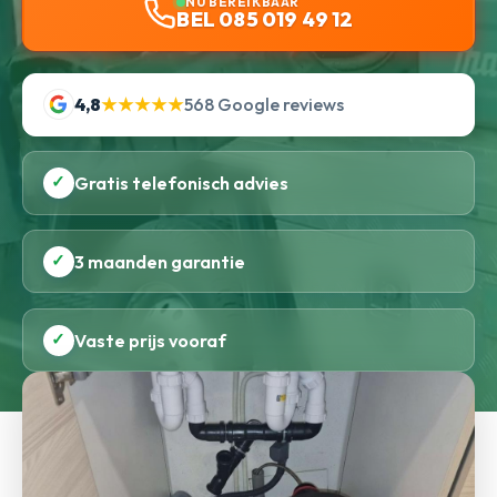
NU BEREIKBAAR
BEL 085 019 49 12
4,8
★★★★★
568 Google reviews
✓
Gratis telefonisch advies
✓
3 maanden garantie
✓
Vaste prijs vooraf