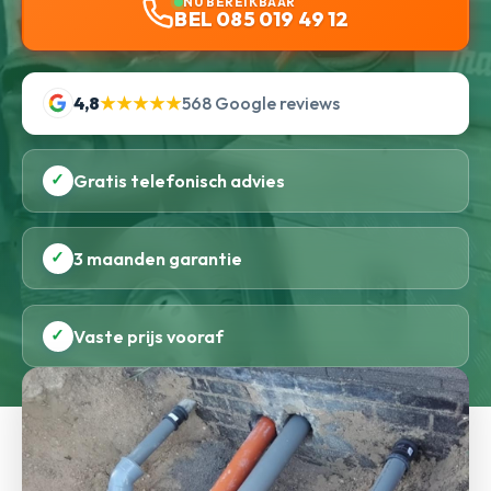
NU BEREIKBAAR
BEL 085 019 49 12
4,8
★★★★★
568 Google reviews
✓
Gratis telefonisch advies
✓
3 maanden garantie
✓
Vaste prijs vooraf