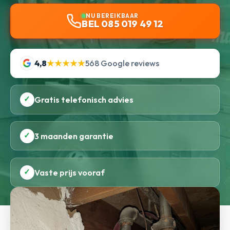
NU BEREIKBAAR
BEL 085 019 49 12
4,8
★★★★★
568 Google reviews
✓
Gratis telefonisch advies
✓
3 maanden garantie
✓
Vaste prijs vooraf