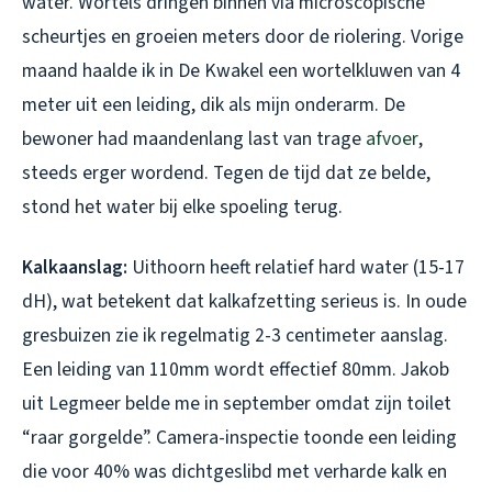
water. Wortels dringen binnen via microscopische
scheurtjes en groeien meters door de riolering. Vorige
maand haalde ik in De Kwakel een wortelkluwen van 4
meter uit een leiding, dik als mijn onderarm. De
bewoner had maandenlang last van trage
afvoer
,
steeds erger wordend. Tegen de tijd dat ze belde,
stond het water bij elke spoeling terug.
Kalkaanslag:
Uithoorn heeft relatief hard water (15-17
dH), wat betekent dat kalkafzetting serieus is. In oude
gresbuizen zie ik regelmatig 2-3 centimeter aanslag.
Een leiding van 110mm wordt effectief 80mm. Jakob
uit Legmeer belde me in september omdat zijn toilet
“raar gorgelde”. Camera-inspectie toonde een leiding
die voor 40% was dichtgeslibd met verharde kalk en